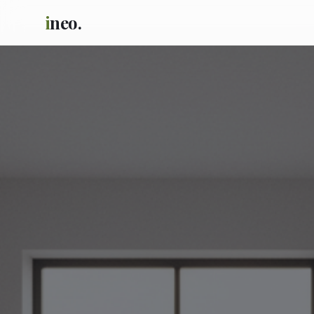
i
neo.