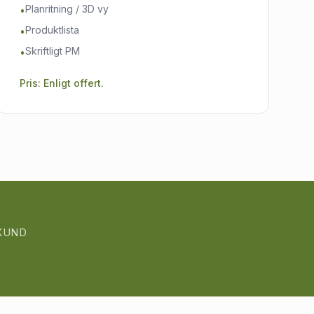
Planritning / 3D vy
•
Produktlista
•
Skriftligt PM
•
Pris: Enligt offert.
 KUND