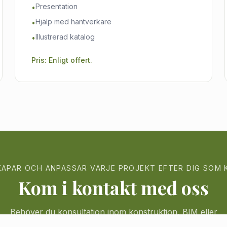
Presentation
•
Hjälp med hantverkare
•
Illustrerad katalog
•
Pris: Enligt offert.
KAPAR OCH ANPASSAR VARJE PROJEKT EFTER DIG SOM
Kom i kontakt med oss
Behöver du konsultation inom konstruktion, BIM eller
inredningsdesign? Kontakta oss idag!