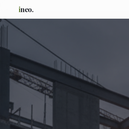
i
neo.