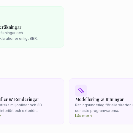
eräkningar
räkningar och
larationer enligt BBR.
ller & Renderingar
Modellering & Ritningar
stiska miljöbilder och 3D-
Ritningsunderlag för alla skede
interiört och exteriört.
senaste programvarorna.
Läs mer