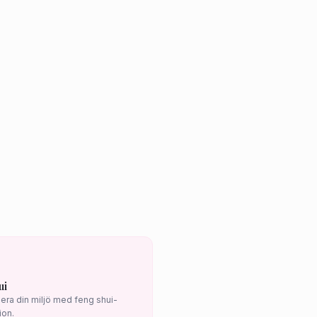
ui
era din miljö med feng shui-
ion.